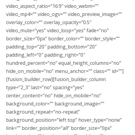
video_aspect_ratio=”16:9″ video_webm=””
video_mp4=”” video_ogv=”” video_preview_image=””
overlay_color=”” overlay_opacity=”0.5″
video_mute=”yes” video_loop=”yes” fade=”no”
border_size=”0px” border_color=”” border_style=””
padding_top=”20″ padding_bottom=”20″
padding_left=”0″ padding_right=”0″
hundred_percent=”no” equal_height_columns=”no”
hide_on_mobile=”no” menu_anchor=”” class=”” id=””]
[fusion_builder_row][fusion_builder_column
type=”2_3″ last=”no” spacing=”yes”
center_content=”no” hide_on_mobile=”no”
background_color=”” background_image=””
background_repeat=”no-repeat”
background_position=”left top” hover_type=”none”
link=”” border_position=”all” border_size=”0px”