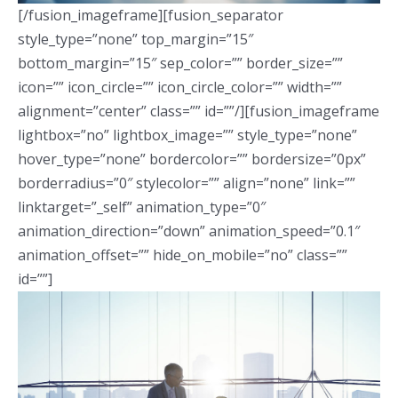
[/fusion_imageframe][fusion_separator
style_type=”none” top_margin=”15″
bottom_margin=”15″ sep_color=”” border_size=””
icon=”” icon_circle=”” icon_circle_color=”” width=””
alignment=”center” class=”” id=””/][fusion_imageframe
lightbox=”no” lightbox_image=”” style_type=”none”
hover_type=”none” bordercolor=”” bordersize=”0px”
borderradius=”0″ stylecolor=”” align=”none” link=””
linktarget=”_self” animation_type=”0″
animation_direction=”down” animation_speed=”0.1″
animation_offset=”” hide_on_mobile=”no” class=””
id=””]