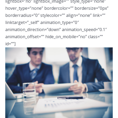
lightbox=”no” lightbox_image=”” style_type=”none”
hover_type=”none” bordercolor=”” bordersize=”0px”
borderradius=”0″ stylecolor=”” align=”none” link=””
linktarget=”_self” animation_type=”0″
animation_direction=”down” animation_speed=”0.1″
animation_offset=”” hide_on_mobile=”no” class=””
id=””]