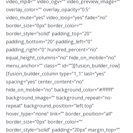
video_mp4=”” video_ogv=”” video_preview_image=””
overlay_color=”” overlay_opacity=”0.5″
video_mute=”yes” video_loop=”yes” fade=”no”
border_size=”0px” border_color=””
border_style=”solid” padding_top=”20″
padding_bottom=”20″ padding_left=”0″
padding_right=”0″ hundred_percent=”no”
equal_height_columns=”no” hide_on_mobile=”no”
menu_anchor=”” class=”” id=””][fusion_builder_row]
[fusion_builder_column type=”1_1″ last=”yes”
spacing=”yes” center_content=”no”
hide_on_mobile=”no” background_color=”#ffffff”
background_image=”” background_repeat=”no-
repeat” background_position=”left top”
hover_type=”none” link=”” border_position=”all”
border_size=”0px” border_color=””
border_style=”solid” padding=”20px” margin_top=””