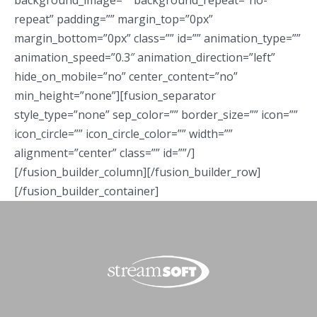
background_image=”” background_repeat=”no-
repeat” padding=”” margin_top=”0px”
margin_bottom=”0px” class=”” id=”” animation_type=””
animation_speed=”0.3″ animation_direction=”left”
hide_on_mobile=”no” center_content=”no”
min_height=”none”][fusion_separator
style_type=”none” sep_color=”” border_size=”” icon=””
icon_circle=”” icon_circle_color=”” width=””
alignment=”center” class=”” id=””/]
[/fusion_builder_column][/fusion_builder_row]
[/fusion_builder_container]